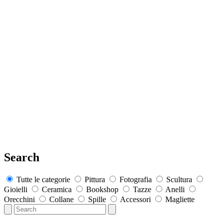
Search
Tutte le categorie
Pittura
Fotografia
Scultura
Gioielli
Ceramica
Bookshop
Tazze
Anelli
Orecchini
Collane
Spille
Accessori
Magliette