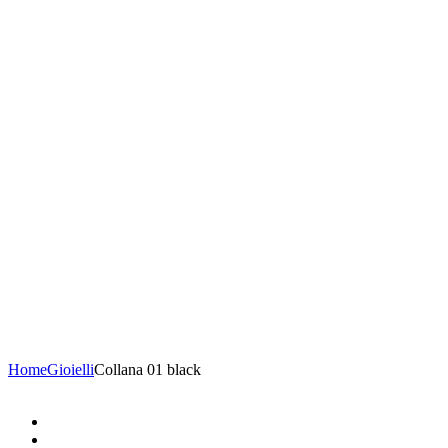
Home
Gioielli
Collana 01 black