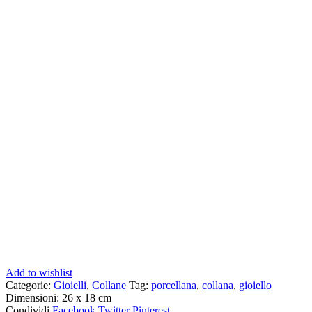
Add to wishlist
Categorie:
Gioielli
,
Collane
Tag:
porcellana
,
collana
,
gioiello
Dimensioni: 26 x 18 cm
Condividi
Facebook
Twitter
Pinterest